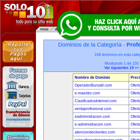
Dominios de la Categoría -
Prof
169 dominios en esta categ
Mostrando 1 de 150
Ver siguientes 19 >>
Nombre de Dominio
Prec
OperadorBursatil.com
Ofert
e-maestro.com
Ofert
ClasificadosInternet.com
Ofert
ventaprofesional.com
Ofert
eadministracion.com
Ofert
e-administracion.com
Ofert
atenciondeclientes.com
Ofert