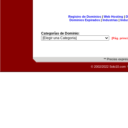
Registro de Dominios
|
Web Hosting
|
D
Dominios Expirados
|
Industrias
|
Indu
Categorías de Dominio:
[Pág. princi
** Precios expre
© 2002/2022 Solo10.com