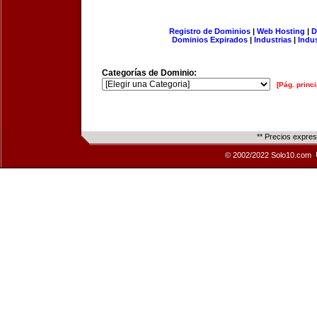
Registro de Dominios
|
Web Hosting
|
D
Dominios Expirados
|
Industrias
|
Indu
Categorías de Dominio:
[Pág. princi
** Precios expre
© 2002/2022 Solo10.com