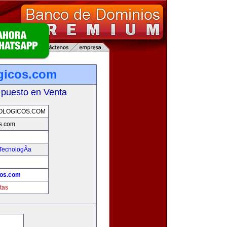
gicos.com
 puesto en Venta
OLOGICOS.COM
os.com
TecnologÃ­a
cos.com
tas