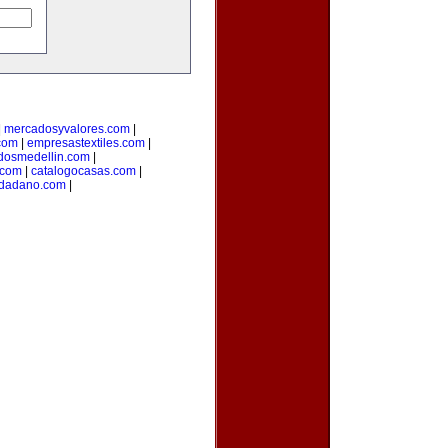
|
mercadosyvalores.com
|
.com
|
empresastextiles.com
|
adosmedellin.com
|
.com
|
catalogocasas.com
|
udadano.com
|