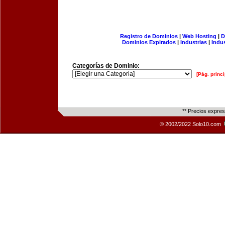
Registro de Dominios
|
Web Hosting
|
D
Dominios Expirados
|
Industrias
|
Indu
Categorías de Dominio:
[Pág. princi
** Precios expre
© 2002/2022 Solo10.com