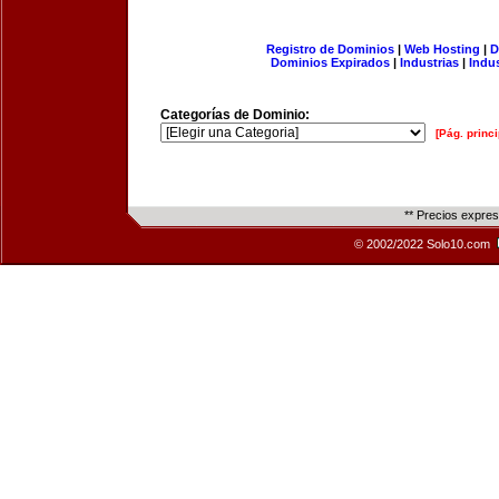
Registro de Dominios
|
Web Hosting
|
D
Dominios Expirados
|
Industrias
|
Indu
Categorías de Dominio:
[Pág. princi
** Precios expre
© 2002/2022 Solo10.com