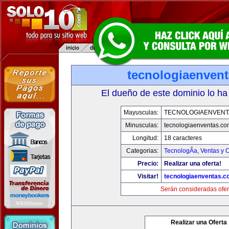
tecnologiaenven
El dueño de este dominio lo ha
Mayusculas:
TECNOLOGIAENVENT
Minusculas:
tecnologiaenventas.co
Longitud:
18 caracteres
Categorias:
TecnologÃ­a
,
Ventas y 
Precio:
Realizar una oferta!
Visitar!
tecnologiaenventas.
Serán consideradas ofer
Realizar una Oferta