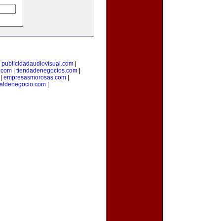
|
publicidadaudiovisual.com
|
.com
|
tiendadenegocios.com
|
|
empresasmorosas.com
|
taldenegocio.com
|