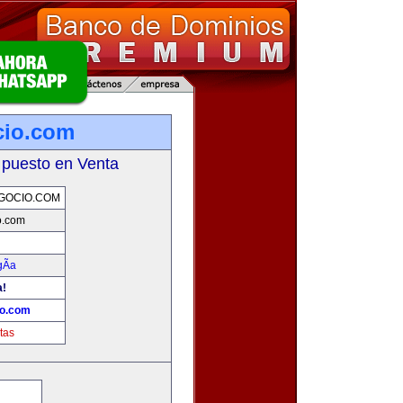
cio.com
 puesto en Venta
GOCIO.COM
o.com
Ã­a
a!
io.com
tas