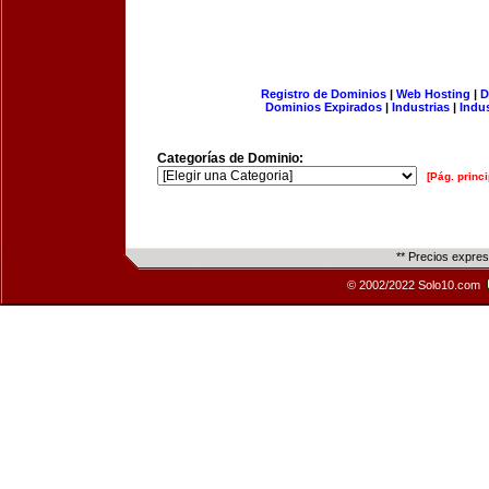
Registro de Dominios
|
Web Hosting
|
D
Dominios Expirados
|
Industrias
|
Indu
Categorías de Dominio:
[Pág. princi
** Precios expre
© 2002/2022 Solo10.com