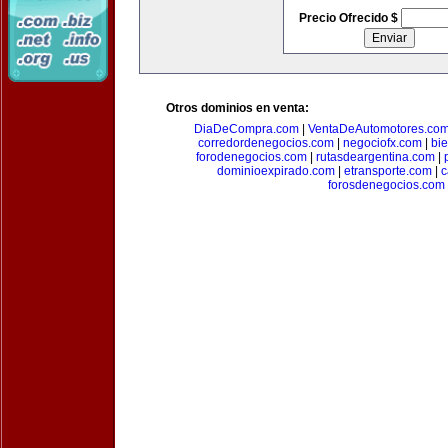
Precio Ofrecido $
Otros dominios en venta:
DiaDeCompra.com
|
VentaDeAutomotores.co
corredordenegocios.com
|
negociofx.com
|
bi
forodenegocios.com
|
rutasdeargentina.com
|
dominioexpirado.com
|
etransporte.com
|
c
forosdenegocios.com