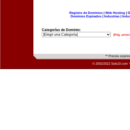
Registro de Dominios
|
Web Hosting
|
D
Dominios Expirados
|
Industrias
|
Indu
Categorías de Dominio:
[Pág. princi
** Precios expre
© 2002/2022 Solo10.com