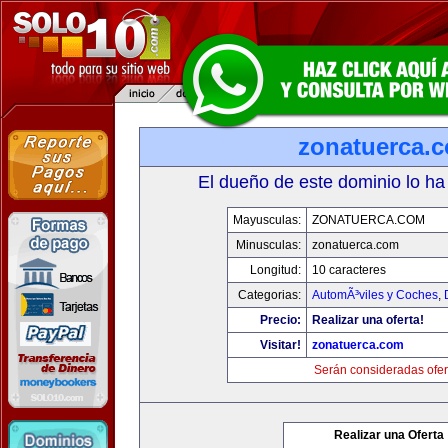
zonatuerca.
El dueño de este dominio lo ha
Mayusculas:
ZONATUERCA.COM
Minusculas:
zonatuerca.com
Longitud:
10 caracteres
Categorias:
AutomÃ³viles y Coches
,
Precio:
Realizar una oferta!
Visitar!
zonatuerca.com
Serán consideradas ofer
Realizar una Oferta