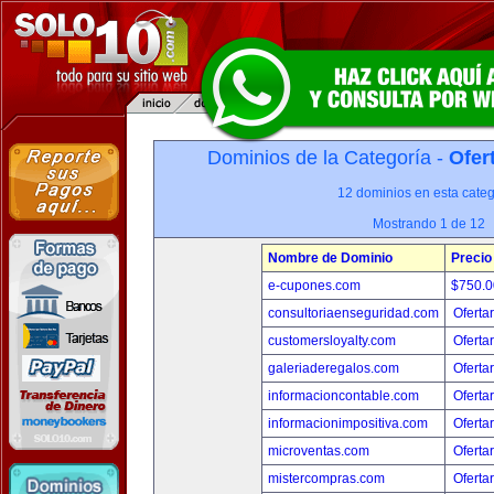
Dominios de la Categoría -
Ofer
12 dominios en esta categ
Mostrando 1 de 12
Nombre de Dominio
Precio
e-cupones.com
$750.
consultoriaenseguridad.com
Oferta
customersloyalty.com
Oferta
galeriaderegalos.com
Oferta
informacioncontable.com
Oferta
informacionimpositiva.com
Oferta
microventas.com
Oferta
mistercompras.com
Oferta