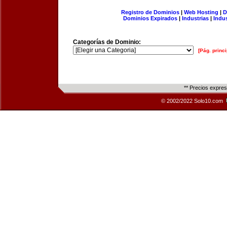
Registro de Dominios
|
Web Hosting
|
D
Dominios Expirados
|
Industrias
|
Indu
Categorías de Dominio:
[Pág. princi
** Precios expre
© 2002/2022 Solo10.com